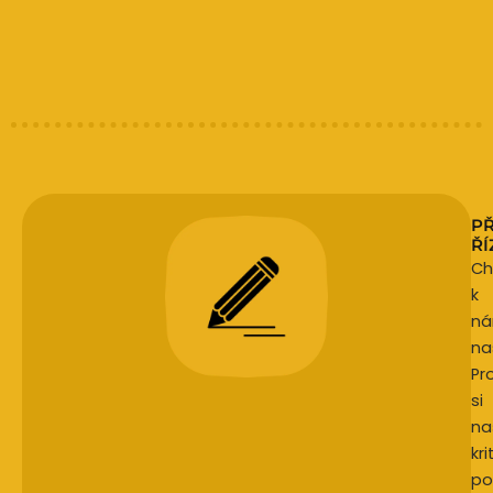
PŘ
ŘÍ
Ch
k
n
na
Pr
si
na
kri
po